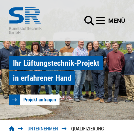
Menü
MENÜ
Startseite
Leistungen
Suchbegriffe
Lüftungstechnik
Suchen
Ihr Lüftungstechnik-Projekt
Unternehmen
in erfahrener Hand
Entwicklung
Projekt anfragen
Philosophie
Qualifizierung
UNTERNEHMEN
QUALIFIZIERUNG
News